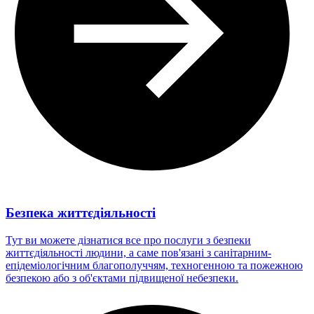
Безпека життєдіяльності
Тут ви можете дізнатися все про послуги з безпеки
життєдіяльності людини, а саме пов'язані з санітарним-
епідеміологічним благополуччям, техногенною та пожежною
безпекою або з об'єктами підвищеної небезпеки.