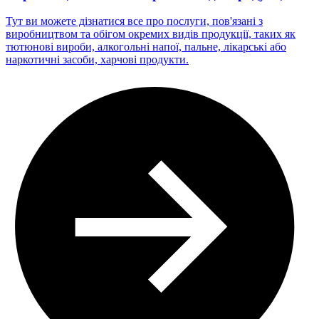
Тут ви можете дізнатися все про послуги, пов'язані з
виробництвом та обігом окремих видів продукції, таких як
тютюнові вироби, алкогольні напої, пальне, лікарські або
наркотичні засоби, харчові продукти.