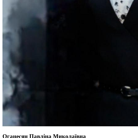
Оганесян Павліна Миколаївна