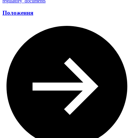
regulatory_documents
Положення