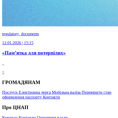
regulatory_documents
12.01.2026 | 15:15
«Пам’ятка для потерпілих»
↑
ГРОМАДЯНАМ
Послуги
Електронна черга
Мобільна валіза
Перевірити стан
оформлення паспорту
Контакти
Про ЦНАП
Команда
Контакти
Очищення влади