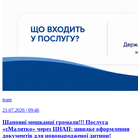
team
21.07.2026 | 09:46
Шановні мешканці громади!!! Послуга
«єМалятко» через ЦНАП: швидке оформлення
документів для новонародженої дитини!