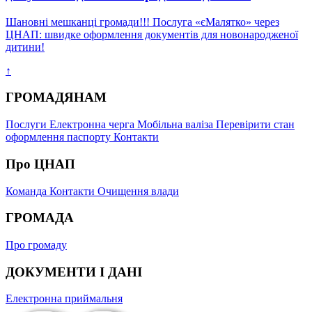
Шановні мешканці громади!!! Послуга «єМалятко» через
ЦНАП: швидке оформлення документів для новонародженої
дитини!
↑
ГРОМАДЯНАМ
Послуги
Електронна черга
Мобільна валіза
Перевірити стан
оформлення паспорту
Контакти
Про ЦНАП
Команда
Контакти
Очищення влади
ГРОМАДА
Про громаду
ДОКУМЕНТИ І ДАНІ
Електронна приймальня